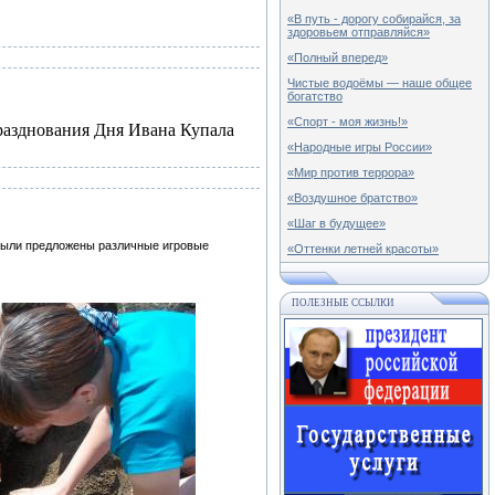
«В путь - дорогу собирайся, за
здоровьем отправляйся»
«Полный вперед»
Чистые водоёмы — наше общее
богатство
«Спорт - моя жизнь!»
празднования Дня Ивана Купала
«Народные игры России»
«Мир против террора»
«Воздушное братство»
«Шаг в будущее»
были предложены различные игровые
«Оттенки летней красоты»
ПОЛЕЗНЫЕ ССЫЛКИ