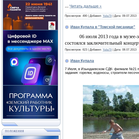
...
Читать дальше »
Просмотров:
490
|
Добавил:
Yulia79
|
Дата:
09.07.2013
Иван Купала в "Томской писанице"
06 июля 2013 года в музее
состоялся заключительный конце
Просмотров:
623
|
Добавил:
Yulia79
|
Дата:
08.07.2013
Иван Купала
7 Июля, в Изындаевском СДК- филиале №21 п
задания: горелки, водоносы, строители песочн
ПОЛОЖЕНИЯ