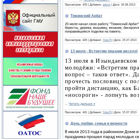
Просмотров:
435
|
Добавил:
admin
|
Дата:
26.08.2013
Тяжинский Арбат
20 июля начал свою работу "Тяжинский Арбат"
бересты, дерева, вышивку, вязание, бисеропл
понравившиеся поделки на память.
Просмотров:
445
|
Добавил:
Yulia79
|
Дата:
25.07.2013
13 июля - Встретим празник весело!
13 июля в Изындаевском
молодёжи: «Встретим пра
вопрос – таков ответ». 
прочесть пословицу с по
пройти дистанцию, как Б
«носороги» - лопнуть во
...
Читать дальше »
Просмотров:
441
|
Добавил:
Yulia79
|
Дата:
15.07.2013
День любви, семьи и верности
8 июля 2013 года в районном Доме 
праздника прошел парад молодых сем