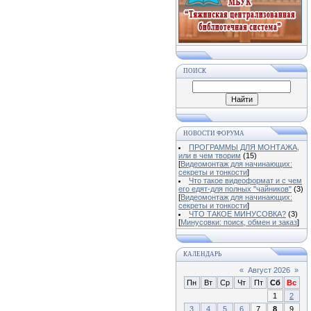
ПОИСК
НОВОСТИ ФОРУМА
ПРОГРАММЫ ДЛЯ МОНТАЖА,
или в чем творим
(15)
[
Видеомонтаж для начинающих:
секреты и тонкости
]
Что такое видеоформат и с чем
его едят-для полных "чайников"
(3)
[
Видеомонтаж для начинающих:
секреты и тонкости
]
ЧТО ТАКОЕ МИНУСОВКА?
(3)
[
Минусовки: поиск, обмен и заказ
]
КАЛЕНДАРЬ
«
Август 2026
»
Пн
Вт
Ср
Чт
Пт
Сб
Вс
1
2
3
4
5
6
7
8
9