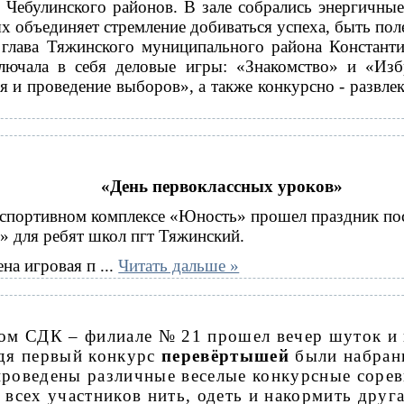
 Чебулинского районов. В зале собрались энергичные
х объединяет стремление добиваться успеха, быть по
глава Тяжинского муниципального района Константи
лючала в себя деловые игры: «Знакомство» и «Изб
я и проведение выборов», а также конкурсно - развле
«День первоклассных уроков»
в спортивном комплексе «Юность» прошел праздник по
» для ребят школ пгт Тяжинский.
ена игровая п
...
Читать дальше »
ком СДК – филиале № 21 прошел вечер шуток и
дя первый конкурс
перевёртышей
были набран
проведены различные веселые конкурсные сорев
 всех участников нить, одеть и накормить друг