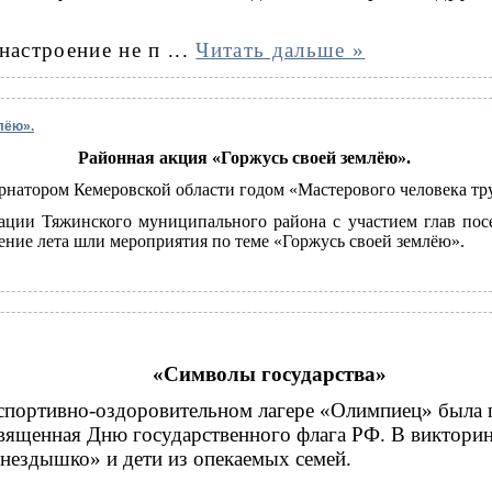
настроение не п
...
Читать дальше »
лёю».
Районная акция «Горжусь своей землёю».
рнатором Кемеровской области годом «Мастерового человека тр
ции Тяжинского муниципального района с участием глав посе
ение лета шли мероприятия по теме «Горжусь своей землёю».
«Символы государства»
в спортивно-оздоровительном лагере «Олимпиец» была 
вященная Дню государственного флага РФ. В викторин
гнездышко» и дети из опекаемых семей.