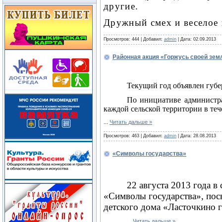
другие.
Дружный смех и веселое 
Просмотров:
444
|
Добавил:
admin
|
Дата:
02.09.2013
Районная акция «Горжусь своей зем
Текущий год объявлен губе
По инициативе администра
каждой сельской территории в теч
...
Читать дальше »
Просмотров:
463
|
Добавил:
admin
|
Дата:
28.08.2013
«Символы государства»
22 августа 2013 года 
«Символы государства», пос
детского дома «Ласточкино 
...
Читать дальше »