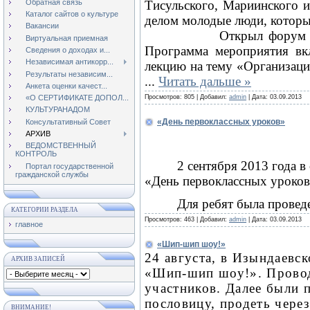
Обратная связь
Тисульского, Мариинского и
Каталог сайтов о культуре
делом молодые люди, которы
Вакансии
Открыл форум 
Виртуальная приемная
Программа мероприятия вк
Сведения о доходах и...
Независимая антикорр...
лекцию на тему «Организаци
Результаты независим...
...
Читать дальше »
Анкета оценки качест...
Просмотров:
805
|
Добавил:
admin
|
Дата:
03.09.2013
«О СЕРТИФИКАТЕ ДОПОЛ...
КУЛЬТУРАНАДОМ
«День первоклассных уроков»
Консультативный Совет
АРХИВ
ВЕДОМСТВЕННЫЙ
КОНТРОЛЬ
2 сентября 2013 года 
Портал государственной
гражданской службы
«День первоклассных уроков
Для ребят была провед
КАТЕГОРИИ РАЗДЕЛА
Просмотров:
463
|
Добавил:
admin
|
Дата:
03.09.2013
главное
«Шип-шип шоу!»
24 августа, в Изындаевс
АРХИВ ЗАПИСЕЙ
«Шип-шип шоу!». Прово
участников. Далее были 
пословицу, продеть через
ВНИМАНИЕ!