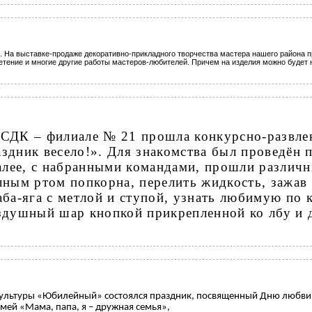
. На выставке-продаже декоративно-прикладного творчества мастера нашего района п
етение и многие другие работы мастеров-любителей. Причем на изделия можно будет н
 СДК – филиале № 21 прошла конкурсно-развле
здник весело!». Для знакомства был проведён 
Далее, с набранными командами, прошли различ
лным ртом попкорна, перелить жидкость, зажав 
аба-яга с метлой и ступой, узнать любимую по 
здушный шар кнопкой прикрепленной ко лбу и 
культуры «Юбилейный» состоялся праздник, посвященный Дню любви, 
ей «Мама, папа, я – дружная семья»,