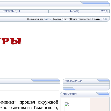
РЕГИСТРАЦИЯ
ВЫХОД
ВХОД
Вы вошли как
Гость
·
Группа
"
Гости
"
Приветствую Вас
,
Гость
·
RSS
ФОРМА ВХОДА
ВНИМАНИЕ!
лимпиец» прошел окружной
ного актива из Тяжинского,