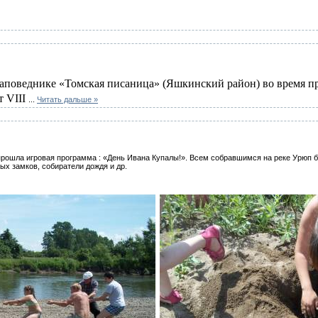
-заповеднике «Томская писаница» (Яшкинский район) во время 
рт
VIII
...
Читать дальше »
рошла игровая программа : «День Ивана Купалы!». Всем собравшимся на реке Урюп 
ых замков, собиратели дождя и др.