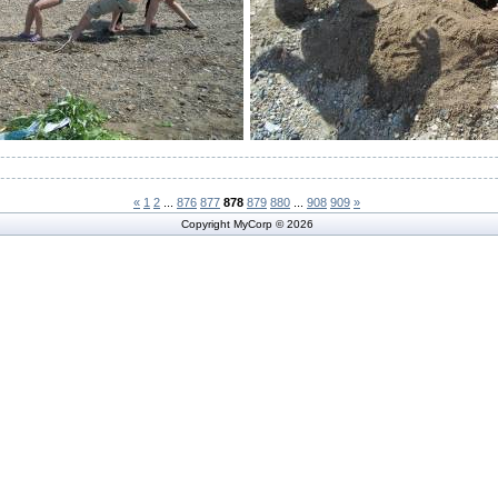
«
1
2
...
876
877
878
879
880
...
908
909
»
Copyright MyCorp © 2026