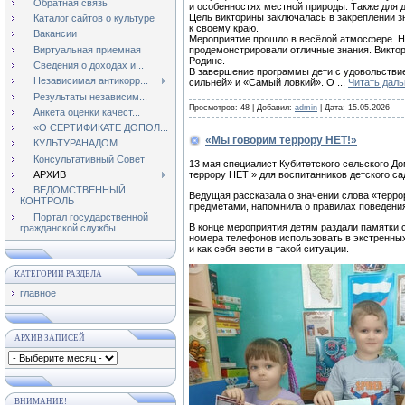
Обратная связь
и особенностях местной природы. Также для 
Цель викторины заключалась в закреплении зн
Каталог сайтов о культуре
к своему краю.
Вакансии
Мероприятие прошло в весёлой атмосфере. Н
Виртуальная приемная
продемонстрировали отличные знания. Виктор
Родине.
Сведения о доходах и...
В завершение программы дети с удовольствием
Независимая антикорр...
сильней» и «Самый ловкий». О
...
Читать дал
Результаты независим...
Просмотров:
48
|
Добавил:
admin
|
Дата:
15.05.2026
Анкета оценки качест...
«О СЕРТИФИКАТЕ ДОПОЛ...
«Мы говорим террору НЕТ!»
КУЛЬТУРАНАДОМ
Консультативный Совет
13 мая специалист Кубитетского сельского 
террору НЕТ!» для воспитанников детского са
АРХИВ
ВЕДОМСТВЕННЫЙ
Ведущая рассказала о значении слова «терро
КОНТРОЛЬ
предметами, напомнила о правилах поведения
Портал государственной
В конце мероприятия детям раздали памятки с 
гражданской службы
номера телефонов использовать в экстренных
и как себя вести в такой ситуации.
КАТЕГОРИИ РАЗДЕЛА
главное
АРХИВ ЗАПИСЕЙ
ВНИМАНИЕ!