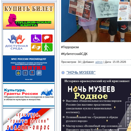
#Терроризм
#КубитетскийСДК
Просмотров:
34
|
Добавил:
admin
|
Дата:
15.05.2026
"НОЧЬ МУЗЕЕВ"