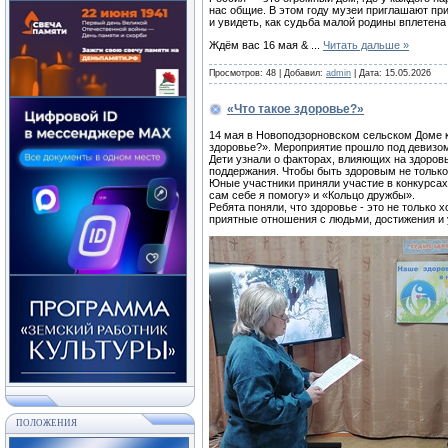
нас общие. В этом году музеи приглашают пр
и увидеть, как судьба малой родины вплетен
Ждём вас 16 мая &
...
Читать дальше »
Просмотров:
48
|
Добавил:
admin
|
Дата:
15.05.2026
«Что такое здоровье?»
14 мая в Новоподзорновском сельском Доме 
здоровье?». Мероприятие прошло под девизом
Дети узнали о факторах, влияющих на здоровь
поддержания. Чтобы быть здоровым не только 
Юные участники приняли участие в конкурсах
сам себе я помогу» и «Кольцо дружбы».
Ребята поняли, что здоровье - это не только
приятные отношения с людьми, достижения и у
ПОЛОЖЕНИЯ