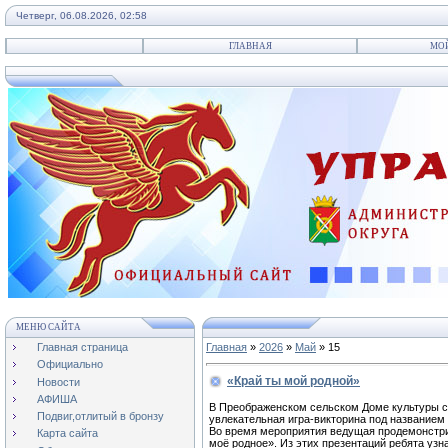
Четверг, 06.08.2026, 02:58
ГЛАВНАЯ
МО
МЕНЮ САЙТА
Главная страница
Главная
»
2026
»
Май
»
15
Официально
«Край ты мой родной»
Новости
АФИША
В Преображенском сельском Доме культуры с
Подвиг,отлитый в бронзу
увлекательная игра-викторина под названием
Во время мероприятия ведущая продемонстри
Карта сайта
моё родное». Из этих презентаций ребята узна