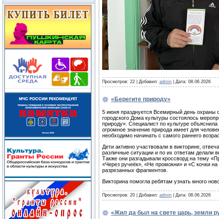
Просмотров:
22
|
Добавил:
admin
|
Дата:
08.06.2026
«Берегите природу»
5 июня празднуется Всемирный день охраны 
городского Дома культуры состоялось меропр
природу». Специалист по культуре объяснила д
огромное значение природа имеет для человек
необходимо начинать с самого раннего возрас
Дети активно участвовали в викторине, отвеч
различные ситуации и по их ответам делали в
Также они разгадывали кроссворд на тему «П
«Через ручеёк», «Не промокни» и «С кочки на
разрезанных фрагментов.
Викторина помогла ребятам узнать много ново
Просмотров:
20
|
Добавил:
admin
|
Дата:
08.06.2026
«Жил да был на свете царь, земли р