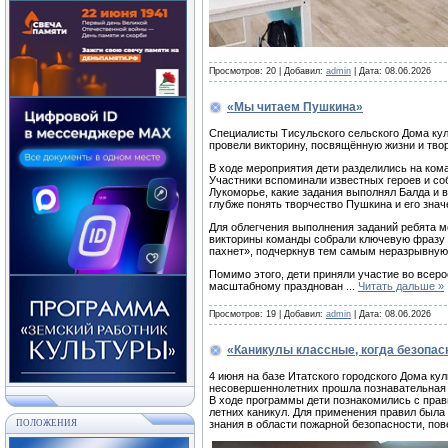
Просмотров:
20
|
Добавил:
admin
|
Дата:
08.06.2026
«Мы читаем Пушкина»
Специалисты Тисульского сельского Дома кул
провели викторину, посвящённую жизни и тво
В ходе мероприятия дети разделились на кома
Участники вспоминали известных героев и собы
Лукоморье, какие задания выполнял Балда и в
глубже понять творчество Пушкина и его знач
Для облегчения выполнения заданий ребята м
викторины команды собрали ключевую фразу и
пахнет», подчеркнув тем самым неразрывную 
Помимо этого, дети приняли участие во всер
масштабному празднован
...
Читать дальше »
Просмотров:
19
|
Добавил:
admin
|
Дата:
08.06.2026
«Каникулы классные, когда безопа
4 июня на базе Итатского городского Дома к
несовершеннолетних прошла познавательная 
В ходе программы дети познакомились с прав
летних каникул. Для применения правил была
ПОЛОЖЕНИЯ
знания в области пожарной безопасности, пове