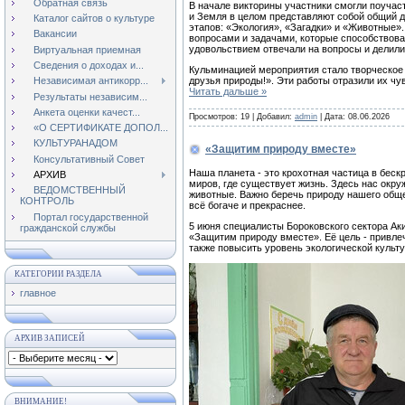
Обратная связь
В начале викторины участники смогли поучас
и Земля в целом представляют собой общий д
Каталог сайтов о культуре
этапов: «Экология», «Загадки» и «Животные»
Вакансии
вопросами и задачами, которые способствовал
удовольствием отвечали на вопросы и делили
Виртуальная приемная
Сведения о доходах и...
Кульминацией мероприятия стало творческое з
друзья природы!». Эти работы отразили их чу
Независимая антикорр...
Читать дальше »
Результаты независим...
Анкета оценки качест...
Просмотров:
19
|
Добавил:
admin
|
Дата:
08.06.2026
«О СЕРТИФИКАТЕ ДОПОЛ...
КУЛЬТУРАНАДОМ
«Защитим природу вместе»
Консультативный Совет
Наша планета - это крохотная частица в беск
АРХИВ
миров, где существует жизнь. Здесь нас окру
ВЕДОМСТВЕННЫЙ
животные. Важно беречь природу нашего общег
КОНТРОЛЬ
всё богаче и прекраснее.
Портал государственной
5 июня специалисты Бороковского сектора Ак
гражданской службы
«Защитим природу вместе». Её цель - привлеч
также повысить уровень экологической культу
КАТЕГОРИИ РАЗДЕЛА
главное
АРХИВ ЗАПИСЕЙ
ВНИМАНИЕ!