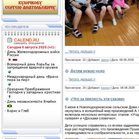
ЧТО ПРАЗДНУЕМ
...
Читать дальше »
Просмотров:
32
|
Добавил:
admin
|
Дата:
08.06.2026
Детям нужно чудо
...
Читать дальше »
Просмотров:
24
|
Добавил:
keston
|
Дата:
08.06.2026
«Что за прелесть эти сказки»
5 июня в Новоподзорновском сельском Доме к
окунулись в волшебный мир произведений А. С
включала несколько интересных этапов: «Уга
галерея» и «Доскажи словечко».
Дети успешно справились со всеми заданиям
еще раз подтвердило, что произведения Пушки
справедливости и сообразительности, а их ге