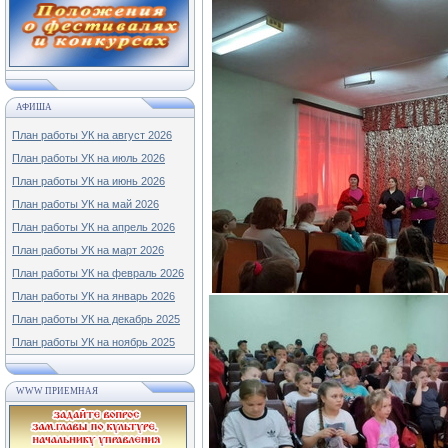
АФИША
План работы УК на август 2026
План работы УК на июль 2026
План работы УК на июнь 2026
План работы УК на май 2026
План работы УК на апрель 2026
План работы УК на март 2026
План работы УК на февраль 2026
План работы УК на январь 2026
План работы УК на декабрь 2025
План работы УК на ноябрь 2025
WWW ПРИЕМНАЯ