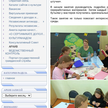
Обратная связь
штучки».
Каталог сайтов о культуре
В начале занятия руководитель подробно р
Вакансии
переработанных материалов. Затем каждый у
бутылки у мастеров получились оригинальные
Виртуальная приемная
Сведения о доходах и...
Такое занятие не только помогает интересн
среды.
Независимая антикорр...
Результаты независим...
Анкета оценки качест...
«О СЕРТИФИКАТЕ ДОПОЛ...
КУЛЬТУРАНАДОМ
Консультативный Совет
АРХИВ
ВЕДОМСТВЕННЫЙ
КОНТРОЛЬ
Портал государственной
гражданской службы
КАТЕГОРИИ РАЗДЕЛА
главное
АРХИВ ЗАПИСЕЙ
ВНИМАНИЕ!