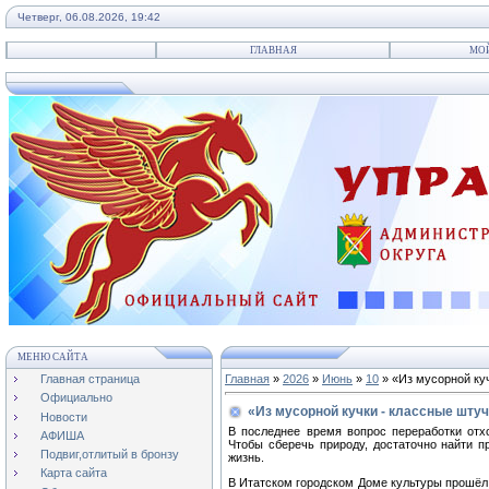
Четверг, 06.08.2026, 19:42
ГЛАВНАЯ
МО
МЕНЮ САЙТА
Главная страница
Главная
»
2026
»
Июнь
»
10
» «Из мусорной ку
Официально
«Из мусорной кучки - классные шту
Новости
В последнее время вопрос переработки отх
АФИША
Чтобы сберечь природу, достаточно найти 
Подвиг,отлитый в бронзу
жизнь.
Карта сайта
В Итатском городском Доме культуры прошёл 