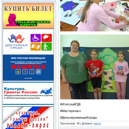
#ИтатскийГДК
#Мастеркласс
#Деньокружающейсреды
Просмотров
: 38 |
Добавил
:
admin