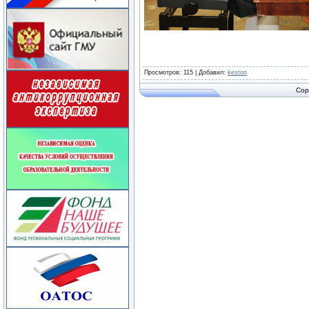
Просмотров
: 115 |
Добавил
:
keston
Cop