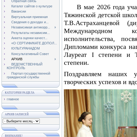
Обратная связь
В мае 2026 года учащ
Каталог сайтов о культуре
Вакансии
Тяжинской детской школ
Виртуальная приемная
Т.В.Астраханцевой (д
Сведения о доходах и...
Независимая антикорр...
Международном кон
Результаты независим...
исполнительства, посв
Анкета оценки качест...
«О СЕРТИФИКАТЕ ДОПОЛ...
Дипломами конкурса на
КУЛЬТУРАНАДОМ
Лауреат I степени и Т
Консультативный Совет
АРХИВ
степени.
ВЕДОМСТВЕННЫЙ
КОНТРОЛЬ
Поздравляем наших у
Портал государственной
гражданской службы
творческих успехов и вд
КАТЕГОРИИ РАЗДЕЛА
главное
АРХИВ ЗАПИСЕЙ
ВНИМАНИЕ!