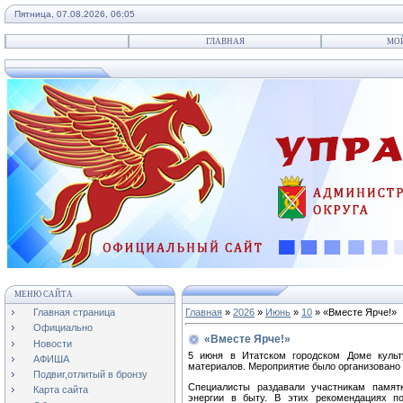
Пятница, 07.08.2026, 06:05
ГЛАВНАЯ
МО
МЕНЮ САЙТА
Главная страница
Главная
»
2026
»
Июнь
»
10
» «Вместе Ярче!»
Официально
«Вместе Ярче!»
Новости
5 июня в Итатском городском Доме куль
АФИША
материалов. Мероприятие было организовано 
Подвиг,отлитый в бронзу
Специалисты раздавали участникам памят
Карта сайта
энергии в быту. В этих рекомендациях п