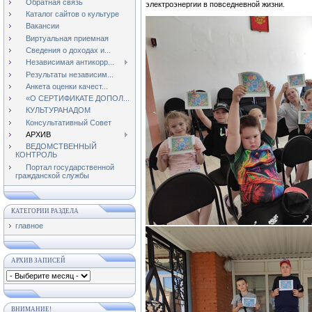
Обратная связь
электроэнергии в повседневной жизни.
Каталог сайтов о культуре
Вакансии
Виртуальная приемная
Сведения о доходах и...
Независимая антикорр...
Результаты независим...
Анкета оценки качест...
«О СЕРТИФИКАТЕ ДОПОЛ...
КУЛЬТУРАНАДОМ
Консультативный Совет
АРХИВ
ВЕДОМСТВЕННЫЙ
КОНТРОЛЬ
Портал государственной
гражданской службы
КАТЕГОРИИ РАЗДЕЛА
главное
АРХИВ ЗАПИСЕЙ
ВНИМАНИЕ!