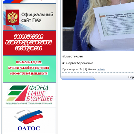
#Вместеярче
#Энергосбережение
Просмотров
: 24 |
Добавил
:
admin
Cop