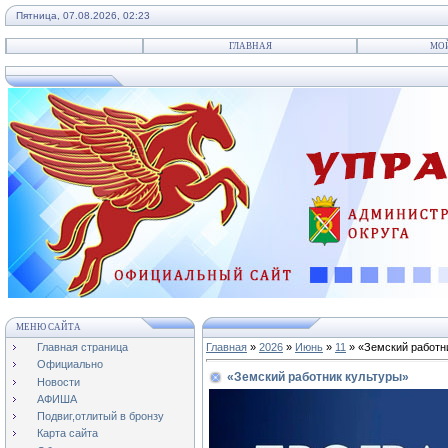
Пятница, 07.08.2026, 02:23
ГЛАВНАЯ
МО
МЕНЮ САЙТА
Главная страница
Главная
»
2026
»
Июнь
»
11
» «Земский работн
Официально
«Земский работник культуры»
Новости
АФИША
Подвиг,отлитый в бронзу
Карта сайта