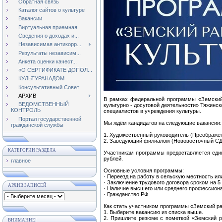
Обратная связь
Каталог сайтов о культуре
Вакансии
Виртуальная приемная
Сведения о доходах и...
Независимая антикорр...
Результаты независим...
Анкета оценки качест...
«О СЕРТИФИКАТЕ ДОПОЛ...
КУЛЬТУРАНАДОМ
Консультативный Совет
АРХИВ
В рамках федеральной программы «Земский
ВЕДОМСТВЕННЫЙ
культурно - досуговой деятельности» Тяжинс
КОНТРОЛЬ
специалистов в учреждения культуры.
Портал государственной
Мы ждём кандидатов на следующие вакансии:
гражданской службы
1. Художественный руководитель (Преображе
2. Заведующий филиалом (Нововосточный СД
КАТЕГОРИИ РАЗДЕЛА
Участникам программы предоставляется еди
рублей.
главное
Основные условия программы:
· Переезд на работу в сельскую местность ил
· Заключение трудового договора сроком на 5 
АРХИВ ЗАПИСЕЙ
· Наличие высшего или среднего профессиона
· Гражданство РФ.
Как стать участником программы «Земский р
1. Выберите вакансию из списка выше.
2. Пришлите резюме с пометкой «Земский 
ВНИМАНИЕ!