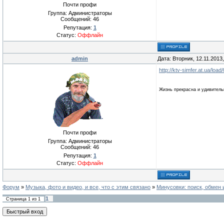
Почти профи
Группа: Администраторы
Сообщений:
46
Репутация:
1
Статус:
Оффлайн
admin
Дата: Вторник, 12.11.2013
http://ktv-simfer.at.ua/load
Жизнь прекрасна и удивительн
Почти профи
Группа: Администраторы
Сообщений:
46
Репутация:
1
Статус:
Оффлайн
Форум
»
Музыка, фото и видео, и все, что с этим связано
»
Минусовки: поиск, обмен 
1
Страница
1
из
1