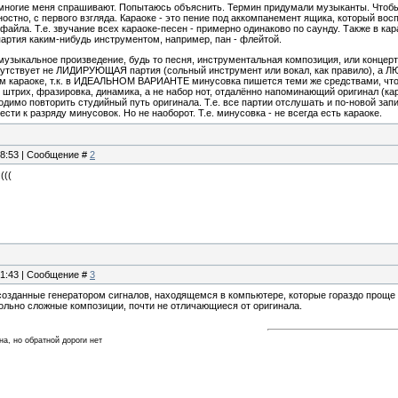
ногие меня спрашивают. Попытаюсь объяснить. Термин придумали музыканты. Чтобы с
ностно, с первого взгляда. Караоке - это пение под аккомпанемент ящика, который во
айла. Т.е. звучание всех караоке-песен - примерно одинаково по саунду. Также в кар
артия каким-нибудь инструментом, например, пан - флейтой.
музыкальное произведение, будь то песня, инструментальная композиция, или концерт
сутствует не ЛИДИРУЮЩАЯ партия (сольный инструмент или вокал, как правило), а Л
ем караоке, т.к. в ИДЕАЛЬНОМ ВАРИАНТЕ минусовка пишется теми же средствами, что 
. штрих, фразировка, динамика, а не набор нот, отдалённо напоминающий оригинал (
димо повторить студийный путь оригинала. Т.е. все партии отслушать и по-новой запис
сти к разряду минусовок. Но не наоборот. Т.е. минусовка - не всегда есть караоке.
18:53 | Сообщение #
2
(((
21:43 | Сообщение #
3
созданные генератором сигналов, находящемся в компьютере, которые гораздо проще
ольно сложные композиции, почти не отличающиеся от оригинала.
а, но обратной дороги нет