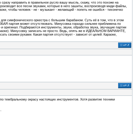
разу направить в правильное русло вашу мысль, скажу, что это похоже на
спроизводит все песни звуками, которые в него зашиты, воспроизводя миди-файлы,
аоке, чтобы человек - не - музыкант - желающий - попеть не ошибся - тихонечко
 для симфонического оркестра с большим барабаном. Суть её в том, что в этом
ЮБАЯ партия может отсутствовать. Минусовка гораздо сильнее приближена по
и оригинал. Подбираются инструменты, звуки, обработка звука, звучащие партии
караоке). Минусовку записать не просто. Ведь, опять же в ИДЕАЛЬНОМ ВАРИАНТЕ,
ать своими руками. Какая партия отсутствует - зависит от целей. Караоке,
 по тембральному окрасу настоящих инструментов. Хотя развитие техники