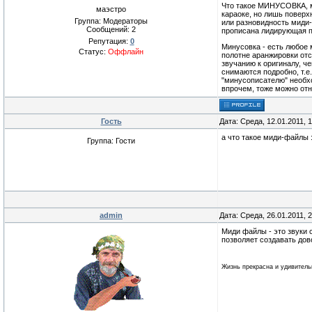
Что такое МИНУСОВКА, м
маэстро
караоке, но лишь поверх
Группа: Модераторы
или разновидность миди-ф
Сообщений:
2
прописана лидирующая п
Репутация:
0
Минусовка - есть любое 
Статус:
Оффлайн
полотне аранжировки от
звучанию к оригиналу, ч
снимаются подробно, т.е
"минусописателю" необхо
впрочем, тоже можно отне
Гость
Дата: Среда, 12.01.2011, 
а что такое миди-файлы :
Группа: Гости
admin
Дата: Среда, 26.01.2011, 
Миди файлы - это звуки 
позволяет создавать дов
Жизнь прекрасна и удивительн