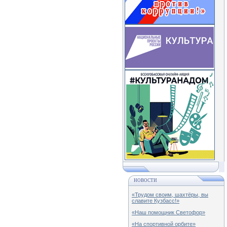
НОВОСТИ
«Трудом своим, шахтёры, вы
славите Кузбасс!»
«Наш помощник Светофор»
«На спортивной орбите»