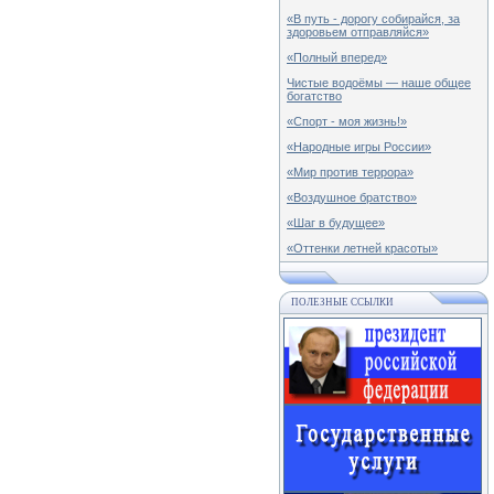
«В путь - дорогу собирайся, за
здоровьем отправляйся»
«Полный вперед»
Чистые водоёмы — наше общее
богатство
«Спорт - моя жизнь!»
«Народные игры России»
«Мир против террора»
«Воздушное братство»
«Шаг в будущее»
«Оттенки летней красоты»
ПОЛЕЗНЫЕ ССЫЛКИ