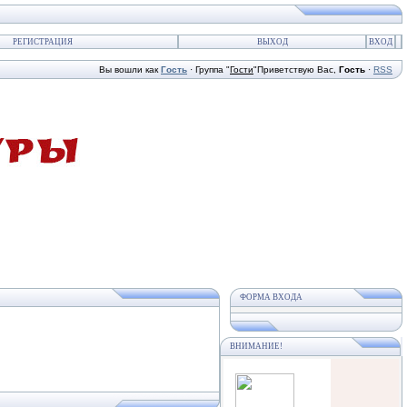
РЕГИСТРАЦИЯ
ВЫХОД
ВХОД
Вы вошли как
Гость
·
Группа
"
Гости
"
Приветствую Вас
,
Гость
·
RSS
ФОРМА ВХОДА
ВНИМАНИЕ!