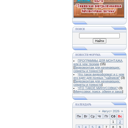
ПОИСК
НОВОСТИ ФОРУМА
ПРОГРАММЫ ДЛЯ МОНТАЖА,
или в чем творим
(15)
[
Видеомонтаж для начинающих:
секреты и тонкости
]
Что такое видеоформат и с чем
его едят-для полных "чайников"
(3)
[
Видеомонтаж для начинающих:
секреты и тонкости
]
ЧТО ТАКОЕ МИНУСОВКА?
(3)
[
Минусовки: поиск, обмен и заказ
]
КАЛЕНДАРЬ
«
Август 2026
»
Пн
Вт
Ср
Чт
Пт
Сб
Вс
1
2
3
4
5
6
7
8
9