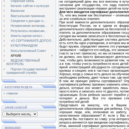
Обратная связь
на сегодняшний день мы все внесены в кучу
сигналом для государства, что надо платит
Каталог сайтов о культуре
инструмент реализации «права» детей на полу
Вакансии
Для чего вводится сертификат дополните
То, что мы знаем как бесплатное – оплачив
Виртуальная приемная
за это стабильно платят.
Сведения о доходах и...
При всей важности дополнительного образов
Конституции России, ни в одном из федер
Независимая антикорр...
дополнительного образования на бесплатной ос
Результаты независим...
платить за дополнительное образование госуд
Анкета оценки качест...
сегодня мы можем записаться в бесплатные к
Действительно, действующая система дополни
«О СЕРТИФИКАТЕ ДОПОЛ...
есть хотя бы одно учреждение, в которое мы м
КУЛЬТУРАНАДОМ
будут кружки, определяет именно это учрежде
запишемся – найдется кто-нибудь, кто запишет
Консультативный Совет
(часто за счет приписок), но мы останемся «
АРХИВ
не должно, оно просто финансирует деятельн
том, чтобы дать возможности развития тем, 
ВЕДОМСТВЕННЫЙ
а в том, чтобы учесть потребности всех дете
КОНТРОЛЬ
яркой иллюстрацией абсурдности сегодняшнег
Портал государственной
кружках и секциях или в частных организация
гражданской службы
Хорошо, когда у семьи есть деньги на обучение
необходимо ребенку, дают только там, где нео
В чем же принцип работы сертификата? Опр
сертификата ребенку призвано изменить опис
КАТЕГОРИИ РАЗДЕЛА
деньги, которые оно может заработать лишь 
просто взять и записать кого-то другого, пото
главное
организации. Если ребенок захочет перейти 
потеряет и деньги. Все это призвано ст
потребностей детей.
Представьте на минутку, что в Вашем 
АРХИВ ЗАПИСЕЙ
дополнительное образование для ребенка. От
хорошие люди, или, оплачивая их работу,
качественное образование? И, если у Вас 
неужели Вы поставите во главу угла интерес
вопроса меняются при введении сертификата 
Итак, именной сертификат дополнительного о
ВНИМАНИЕ!