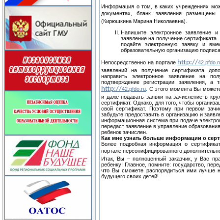
Информация о том, в каких учреждениях мож
документах, бланк заявления размещен
(Кирюшкина Марина Николаевна).
Напишите электронное заявление и
заявление на получение сертификата.
подайте электронную заявку и вм
образовательную организацию подписа
http://
Непосредственно на портале
42.pfdo.r
заявлений на получение сертификата доп
направить электронное заявление на по
подтверждение регистрации заявления, а 
http://
42.pfdo.ru
.
С этого момента Вы можете
и даже подавать заявки на зачисление в кр
сертификат. Однако, для того, чтобы организ
свой сертификат. Поэтому при первом зачи
забудьте предоставить в организацию и заяв
информационная система при подаче электрон
передаст заявление в управление образовани
ребенок зачислен.
Как мне узнать больше информации о сер
Более подробная информация о сертификат
портале персонифицированного дополнительн
Итак, Вы – полноценный заказчик, у Вас пр
ребенку! Главное, помните: государство, пер
что Вы сможете распорядиться ими лучше не
будущего своих детей!