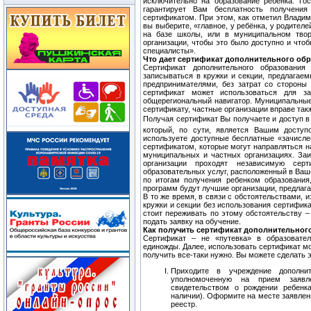
исключительно на образование ребенка. Гос
гарантирует Вам бесплатность получения
сертификатом. При этом, как отметил Владим
вы выберите, «главное, у ребёнка, у родител
на базе школы, или в муниципальном твор
организации, чтобы это было доступно и что
специалисты».
Что дает сертификат дополнительного обр
Сертификат дополнительного образования
записываться в кружки и секции, предлагае
предпринимателями, без затрат со стороны
сертификат может использоваться для з
общерегиональный навигатор. Муниципальные 
сертификату, частные организации вправе так
Получая сертификат Вы получаете и доступ 
который, по сути, является Вашим доступ
используете доступные бесплатные «зачисле
сертификатом, которые могут направляться н
муниципальных и частных организациях. За
организации проходят независимую сер
образовательных услуг, расположенный в Ваш
по итогам получения ребенком образования
программ будут лучшие организации, предлаг
В то же время, в связи с обстоятельствами,
кружки и секции без использования сертифика
стоит переживать по этому обстоятельству –
подать заявку на обучение.
Как получить сертификат дополнительног
Сертификат – не «путевка» в образовател
единожды. Далее, использовать сертификат мо
получить все-таки нужно. Вы можете сделать э
Приходите в учреждение дополни
уполномоченную на прием заявле
свидетельством о рождении ребенк
наличии). Оформите на месте заявлен
реестр.